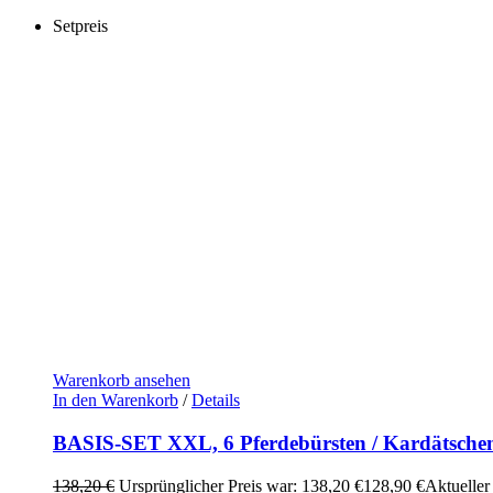
Setpreis
Warenkorb ansehen
In den Warenkorb
/
Details
BASIS-SET XXL, 6 Pferdebürsten / Kardätsche
138,20
€
Ursprünglicher Preis war: 138,20 €
128,90
€
Aktueller 