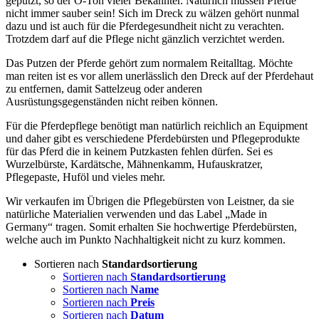
geputzt, so der O-Ton vieler Bekannter. Natürlich müssen Pferde
nicht immer sauber sein! Sich im Dreck zu wälzen gehört nunmal
dazu und ist auch für die Pferdegesundheit nicht zu verachten.
Trotzdem darf auf die Pflege nicht gänzlich verzichtet werden.
Das Putzen der Pferde gehört zum normalem Reitalltag. Möchte
man reiten ist es vor allem unerlässlich den Dreck auf der Pferdehaut
zu entfernen, damit Sattelzeug oder anderen
Ausrüstungsgegenständen nicht reiben können.
Für die Pferdepflege benötigt man natürlich reichlich an Equipment
und daher gibt es verschiedene Pferdebürsten und Pflegeprodukte
für das Pferd die in keinem Putzkasten fehlen dürfen. Sei es
Wurzelbürste, Kardätsche, Mähnenkamm, Hufauskratzer,
Pflegepaste, Huföl und vieles mehr.
Wir verkaufen im Übrigen die Pflegebürsten von Leistner, da sie
natürliche Materialien verwenden und das Label „Made in
Germany“ tragen. Somit erhalten Sie hochwertige Pferdebürsten,
welche auch im Punkto Nachhaltigkeit nicht zu kurz kommen.
Sortieren nach
Standardsortierung
Sortieren nach
Standardsortierung
Sortieren nach
Name
Sortieren nach
Preis
Sortieren nach
Datum