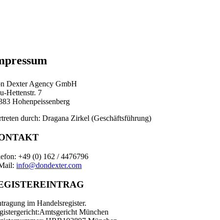
mpressum
n Dexter Agency GmbH
u-Hettenstr. 7
383 Hohenpeissenberg
rtreten durch: Dragana Zirkel (Geschäftsführung)
ONTAKT
lefon: +49 (0) 162 / 4476796
Mail:
info@dondexter.com
EGISTEREINTRAG
ntragung im Handelsregister.
gistergericht:Amtsgericht München