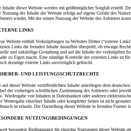
e Inhalte dieser Website werden mit größtmöglicher Sorgfalt erstellt. De
e Nutzung der Inhalte der Website erfolgt auf eigene Gefahr des Nutz
bieters wieder. Mit der reinen Nutzung der Website des Anbieters kom
XTERNE LINKS
ese Website enthält Verknüpfungen zu Websites Dritter (“externe Links”
ternen Links die fremden Inhalte daraufhin überprüft, ob etwaige Rechts
tuelle und zukünftige Gestaltung und auf die Inhalte der verknüpften Se
halte zu Eigen macht. Eine ständige Kontrolle der externen Links ist 
doch derartige externe Links unverzüglich gelöscht.
RHEBER- UND LEISTUNGSSCHUTZRECHTE
e auf dieser Website veröffentlichten Inhalte unterliegen dem deutsch
darf der vorherigen schriftlichen Zustimmung des Anbieters oder jeweil
w. Wiedergabe von Inhalten in Datenbanken oder anderen elektronischen
er Weitergabe einzelner Inhalte oder kompletter Seiten ist nicht gestat
brauch ist erlaubt. Die Darstellung dieser Website in fremden Frames ist 
ESONDERE NUTZUNGSBEDINGUNGEN
weit besondere Bedingungen für einzelne Nutzungen dieser Website abwe