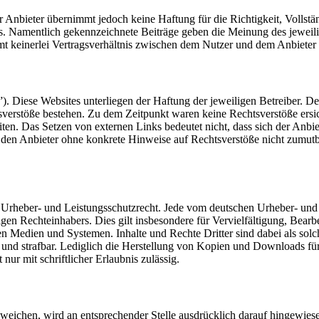
r Anbieter übernimmt jedoch keine Haftung für die Richtigkeit, Vollständ
ers. Namentlich gekennzeichnete Beiträge geben die Meinung des jewei
mt keinerlei Vertragsverhältnis zwischen dem Nutzer und dem Anbieter
). Diese Websites unterliegen der Haftung der jeweiligen Betreiber. De
verstöße bestehen. Zu dem Zeitpunkt waren keine Rechtsverstöße ersicht
iten. Das Setzen von externen Links bedeutet nicht, dass sich der Anbi
für den Anbieter ohne konkrete Hinweise auf Rechtsverstöße nicht zumu
en Urheber- und Leistungsschutzrecht. Jede vom deutschen Urheber- und
igen Rechteinhabers. Dies gilt insbesondere für Vervielfältigung, Bear
 Medien und Systemen. Inhalte und Rechte Dritter sind dabei als solc
tet und strafbar. Lediglich die Herstellung von Kopien und Downloads f
nur mit schriftlicher Erlaubnis zulässig.
ichen, wird an entsprechender Stelle ausdrücklich darauf hingewiesen.