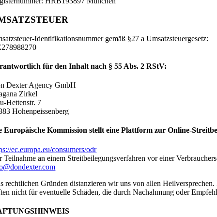
gisternummer: HRB193897 München
MSATZSTEUER
satzsteuer-Identifikationsnummer gemäß §27 a Umsatzsteuergesetz:
278988270
rantwortlich für den Inhalt nach § 55 Abs. 2 RStV:
n Dexter Agency GmbH
agana Zirkel
u-Hettenstr. 7
383 Hohenpeissenberg
e Europäische Kommission stellt eine Plattform zur Online-Streitbe
tps://ec.europa.eu/consumers/odr
r Teilnahme an einem Streitbeilegungsverfahren vor einer Verbrauchersch
fo@dondexter.com
s rechtlichen Gründen distanzieren wir uns von allen Heilversprechen
ften nicht für eventuelle Schäden, die durch Nachahmung oder Empfehl
AFTUNGSHINWEIS