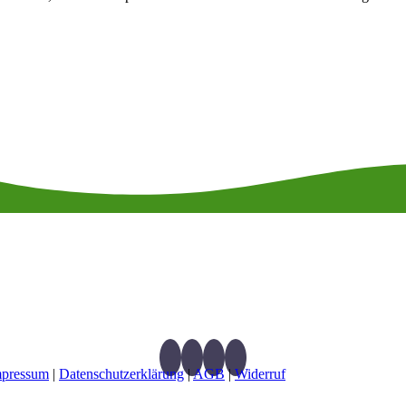
peutenverbandes APM nach Penzel
®
und energetische Medizin
sgeprüfte Tierheilpraktikerin des Verbandes freier Tierheil
Zertifizierte AOE-Therapeutin nach Dr. C. Torp
mpressum
|
Datenschutzerklärung
|
AGB
|
Widerruf