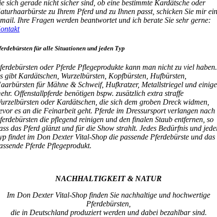
ie sich gerade nicht sicher sind, ob eine bestimmte Kardätsche oder
aturhaarbürste zu Ihrem Pferd und zu Ihnen passt, schicken Sie mir ei
mail. Ihre Fragen werden beantwortet und ich berate Sie sehr gerne:
ontakt
ferdebürsten für alle Situationen und jeden Typ
ferdebürsten oder Pferde Pflegeprodukte kann man nicht zu viel haben
s gibt Kardätschen, Wurzelbürsten, Kopfbürsten, Hufbürsten,
aarbürsten für Mähne & Schweif, Hufkratzer, Metallstriegel und einige
ehr. Offenstallpferde benötigen bspw. zusätzlich extra straffe
urzelbürsten oder Kardätschen, die sich dem groben Dreck widmen,
evor es an die Feinarbeit geht. Pferde im Dressursport verlangen nach
ferdebürsten die pflegend reinigen und den finalen Staub entfernen, so
ass das Pferd glänzt und für die Show strahlt. Jedes Bedürfnis und jede
yp findet im Don Dexter Vital-Shop die passende Pferdebürste und das
assende Pferde Pflegeprodukt.
NACHHALTIGKEIT & NATUR
Im Don Dexter Vital-Shop finden Sie nachhaltige und hochwertige
Pferdebürsten,
die in Deutschland produziert werden und dabei bezahlbar sind.