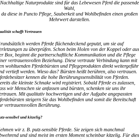
Nachhaltige Naturprodukte sind für das Lebewesen Pferd die passende
Wahl,
da diese in Puncto Pflege, Sauberkeit und Wohlbefinden einen großen
Mehrwert darstellen.
ualität schafft Vertrauen
rundsätzlich werden Pferde flächendeckend geputzt, um sie auf
erletzungen zu überprüfen. Schon beim Holen von der Koppel oder au
er Box, beginnt die partnerschaftliche Kommunikation und die Pflege
iner vertrauensvollen Beziehung. Diese vertraute Verbindung kann mit
en wohltuenden Pferdebürsten und Pflegeprodukten direkt weitergeführ
nd vertieft werden. Wieso das? Bürsten heißt berühren, also vertrauen.
ferdebesitzer kennen die hohe Berührungssensibilität von Pferden.
ereits die kleinste Schnake wird registriert. Sobald Pferde es zulassen,
ass wir Menschen sie anfassen und bürsten, schenken sie uns ihr
ertrauen. Mit qualitativ hochwertigen und der Aufgabe angepassten
ferdebürsten steigern Sie das Wohlbefinden und somit die Bereitschaft
ur vertrauensvollen Berührung.
utz-sensibel und kitzelig?
ehmen wir z. B. putz-sensible Pferde. Sie zeigen sich manchmal
bwehrend und sind meist im ersten Moment scheinbar kitzelig. Für die