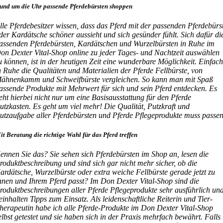
und um die Uhr passende Pferdebürsten shoppen
lle Pferdebesitzer wissen, dass das Pferd mit der passenden Pferdebürs
der Kardätsche schöner aussieht und sich gesünder fühlt. Sich dafür di
assenden Pferdebürsten, Kardätschen und Wurzelbürsten in Ruhe im
on Dexter Vital-Shop online zu jeder Tages- und Nachtzeit auswählen
u können, ist in der heutigen Zeit eine wunderbare Möglichkeit. Einfac
n Ruhe die Qualitäten und Materialien der Pferde Fellbürste, von
ähnenkamm und Schweifbürste vergleichen. So kann man mit Spaß
assende Produkte mit Mehrwert für sich und sein Pferd entdecken. Es
eht hierbei nicht nur um eine Basisausstattung für den Pferde
utzkasten. Es geht um viel mehr! Die Qualität, Putzkraft und
utzaufgabe aller Pferdebürsten und Pferde Pflegeprodukte muss passen
it Beratung die richtige Wahl für das Pferd treffen
ennen Sie das? Sie sehen sich Pferdebürsten im Shop an, lesen die
roduktbeschreibung und sind sich gar nicht mehr sicher, ob die
ardätsche, Wurzelbürste oder extra weiche Fellbürste gerade jetzt zu
hnen und Ihrem Pferd passt? Im Don Dexter Vital-Shop sind die
roduktbeschreibungen aller Pferde Pflegeprodukte sehr ausführlich un
einhalten Tipps zum Einsatz. Als leidenschaftliche Reiterin und Tier-
herapeutin habe ich alle Pferde-Produkte im Don Dexter Vital-Shop
elbst getestet und sie haben sich in der Praxis mehrfach bewährt. Falls