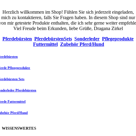
Herzlich willkommen im Shop! Fühlen Sie sich jederzeit eingeladen,
mich zu kontaktieren, falls Sie Fragen haben. In diesem Shop sind nur
von mir getestete Produkte enthalten, die ich sehr gerne weiter empfehle
Viel Freude beim Erkunden, liebe Grüße, Dragana Zirkel
Pferdebürsten
PferdebürstenSets
Sonderleder
Pflegeprodukte
Futtermittel
Zubehör Pferd/Hund
ferdebürsten
ferde Pflegeprodukte
ferdebürsten Sets
onderleder Pferdebürsten
ferde Futtermittel
ubehör Pferd/Hund
WISSENSWERTES