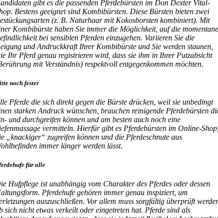
andidaten gibt es die passenden Pferdebürsten im Don Dexter Vital-
hop. Bestens geeignet sind Kombibürsten. Diese Bürsten bieten zwei
estückungsarten (z. B. Naturhaar mit Kokosborsten kombiniert). Mit
iner Kombibürste haben Sie immer die Möglichkeit, auf die momentan
efindlichkeit bei sensiblen Pferden einzugehen. Variieren Sie die
eigung und Andruckkraft Ihrer Kombibürste und Sie werden staunen,
ie Ihr Pferd genau registrieren wird, dass sie ihm in Ihrer Putzabsicht
Berührung mit Verständnis) respektvoll entgegenkommen möchten.
itte noch fester
lle Pferde die sich direkt gegen die Bürste drücken, weil sie unbedingt
inen starken Andruck wünschen, brauchen reinigende Pferdebürsten di
in- und durchgreifen können und am besten auch noch eine
iefenmassage vermitteln. Hierfür gibt es Pferdebürsten im Online-Shop
ie „knackiger“ zugreifen können und die Pferdeschnute aus
ohlbefinden immer länger werden lässt.
ferdehufe für alle
ie Hufpflege ist unabhängig vom Charakter des Pferdes oder dessen
altungsform. Pferdehufe gehören immer genau inspiziert, um
erletzungen auszuschließen. Vor allem muss sorgfältig überprüft werde
b sich nicht etwas verkeilt oder eingetreten hat. Pferde sind als