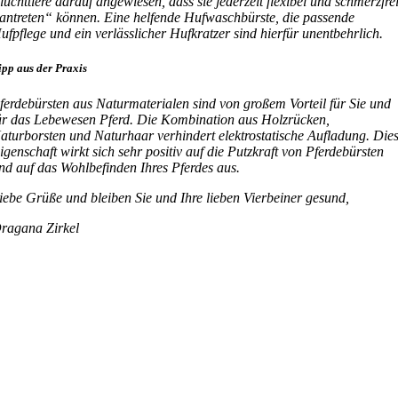
luchttiere darauf angewiesen, dass sie jederzeit flexibel und schmerzfre
antreten“ können. Eine helfende Hufwaschbürste, die passende
ufpflege und ein verlässlicher Hufkratzer sind hierfür unentbehrlich.
ipp aus der Praxis
ferdebürsten aus Naturmaterialen sind von großem Vorteil für Sie und
ür das Lebewesen Pferd. Die Kombination aus Holzrücken,
aturborsten und Naturhaar verhindert elektrostatische Aufladung. Die
igenschaft wirkt sich sehr positiv auf die Putzkraft von Pferdebürsten
nd auf das Wohlbefinden Ihres Pferdes aus.
iebe Grüße und bleiben Sie und Ihre lieben Vierbeiner gesund,
ragana Zirkel