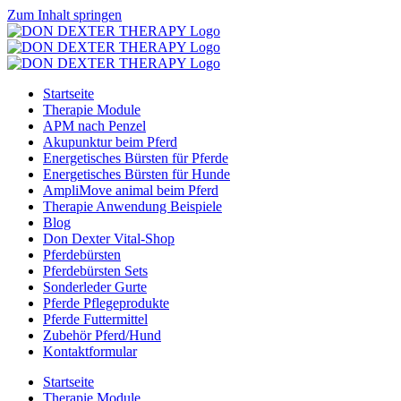
Zum Inhalt springen
Startseite
Therapie Module
APM nach Penzel
Akupunktur beim Pferd
Energetisches Bürsten für Pferde
Energetisches Bürsten für Hunde
AmpliMove animal beim Pferd
Therapie Anwendung Beispiele
Blog
Don Dexter Vital-Shop
Pferdebürsten
Pferdebürsten Sets
Sonderleder Gurte
Pferde Pflegeprodukte
Pferde Futtermittel
Zubehör Pferd/Hund
Kontaktformular
Startseite
Therapie Module