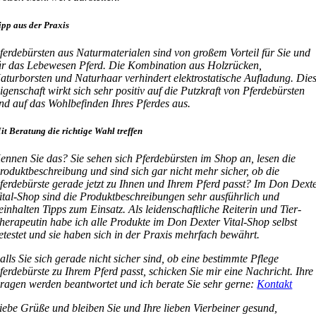
ipp aus der Praxis
ferdebürsten aus Naturmaterialen sind von großem Vorteil für Sie und
ür das Lebewesen Pferd. Die Kombination aus Holzrücken,
aturborsten und Naturhaar verhindert elektrostatische Aufladung. Die
igenschaft wirkt sich sehr positiv auf die Putzkraft von Pferdebürsten
nd auf das Wohlbefinden Ihres Pferdes aus.
it Beratung die richtige Wahl treffen
ennen Sie das? Sie sehen sich Pferdebürsten im Shop an, lesen die
roduktbeschreibung und sind sich gar nicht mehr sicher, ob die
ferdebürste gerade jetzt zu Ihnen und Ihrem Pferd passt? Im Don Dext
ital-Shop sind die Produktbeschreibungen sehr ausführlich und
einhalten Tipps zum Einsatz. Als leidenschaftliche Reiterin und Tier-
herapeutin habe ich alle Produkte im Don Dexter Vital-Shop selbst
etestet und sie haben sich in der Praxis mehrfach bewährt.
alls Sie sich gerade nicht sicher sind, ob eine bestimmte Pflege
ferdebürste zu Ihrem Pferd passt, schicken Sie mir eine Nachricht. Ihre
ragen werden beantwortet und ich berate Sie sehr gerne:
Kontakt
iebe Grüße und bleiben Sie und Ihre lieben Vierbeiner gesund,