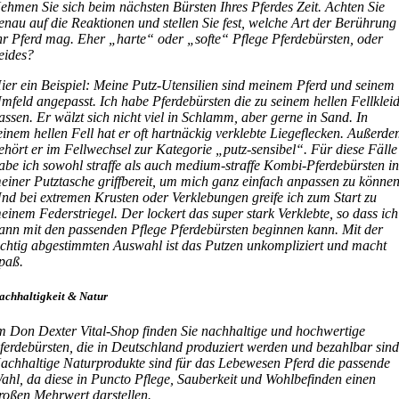
ehmen Sie sich beim nächsten Bürsten Ihres Pferdes Zeit. Achten Sie
enau auf die Reaktionen und stellen Sie fest, welche Art der Berührung
hr Pferd mag. Eher „harte“ oder „softe“ Pflege Pferdebürsten, oder
eides?
ier ein Beispiel: Meine Putz-Utensilien sind meinem Pferd und seinem
mfeld angepasst. Ich habe Pferdebürsten die zu seinem hellen Fellklei
assen. Er wälzt sich nicht viel in Schlamm, aber gerne in Sand. In
einem hellen Fell hat er oft hartnäckig verklebte Liegeflecken. Außerd
ehört er im Fellwechsel zur Kategorie „putz-sensibel“. Für diese Fälle
abe ich sowohl straffe als auch medium-straffe Kombi-Pferdebürsten i
einer Putztasche griffbereit, um mich ganz einfach anpassen zu können
nd bei extremen Krusten oder Verklebungen greife ich zum Start zu
einem Federstriegel. Der lockert das super stark Verklebte, so dass ich
ann mit den passenden Pflege Pferdebürsten beginnen kann. Mit der
ichtig abgestimmten Auswahl ist das Putzen unkompliziert und macht
paß.
achhaltigkeit & Natur
m Don Dexter Vital-Shop finden Sie nachhaltige und hochwertige
ferdebürsten, die in Deutschland produziert werden und bezahlbar sind
achhaltige Naturprodukte sind für das Lebewesen Pferd die passende
ahl, da diese in Puncto Pflege, Sauberkeit und Wohlbefinden einen
roßen Mehrwert darstellen.