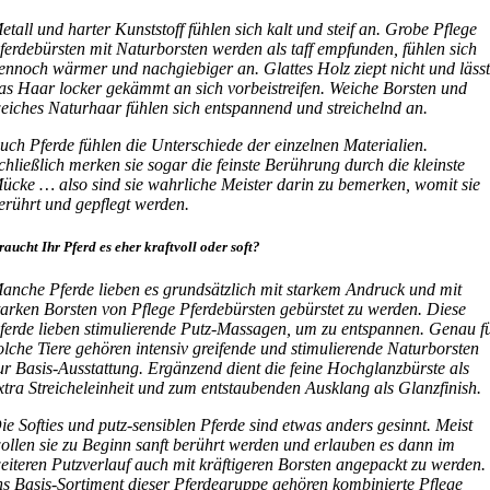
etall und harter Kunststoff fühlen sich kalt und steif an. Grobe Pflege
ferdebürsten mit Naturborsten werden als taff empfunden, fühlen sich
ennoch wärmer und nachgiebiger an. Glattes Holz ziept nicht und läss
as Haar locker gekämmt an sich vorbeistreifen. Weiche Borsten und
eiches Naturhaar fühlen sich entspannend und streichelnd an.
uch Pferde fühlen die Unterschiede der einzelnen Materialien.
chließlich merken sie sogar die feinste Berührung durch die kleinste
ücke … also sind sie wahrliche Meister darin zu bemerken, womit sie
erührt und gepflegt werden.
raucht Ihr Pferd es eher kraftvoll oder soft?
anche Pferde lieben es grundsätzlich mit starkem Andruck und mit
tarken Borsten von Pflege Pferdebürsten gebürstet zu werden. Diese
ferde lieben stimulierende Putz-Massagen, um zu entspannen. Genau f
olche Tiere gehören intensiv greifende und stimulierende Naturborsten
ur Basis-Ausstattung. Ergänzend dient die feine Hochglanzbürste als
xtra Streicheleinheit und zum entstaubenden Ausklang als Glanzfinish.
ie Softies und putz-sensiblen Pferde sind etwas anders gesinnt. Meist
ollen sie zu Beginn sanft berührt werden und erlauben es dann im
eiteren Putzverlauf auch mit kräftigeren Borsten angepackt zu werden.
ns Basis-Sortiment dieser Pferdegruppe gehören kombinierte Pflege