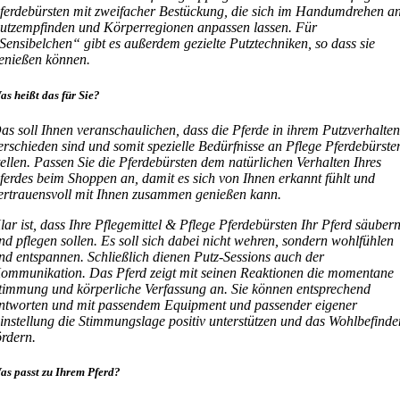
ferdebürsten mit zweifacher Bestückung, die sich im Handumdrehen a
utzempfinden und Körperregionen anpassen lassen. Für
Sensibelchen“ gibt es außerdem gezielte Putztechniken, so dass sie
enießen können.
as heißt das für Sie?
as soll Ihnen veranschaulichen, dass die Pferde in ihrem Putzverhalte
erschieden sind und somit spezielle Bedürfnisse an Pflege Pferdebürste
tellen. Passen Sie die Pferdebürsten dem natürlichen Verhalten Ihres
ferdes beim Shoppen an, damit es sich von Ihnen erkannt fühlt und
ertrauensvoll mit Ihnen zusammen genießen kann.
lar ist, dass Ihre Pflegemittel & Pflege Pferdebürsten Ihr Pferd säuber
nd pflegen sollen. Es soll sich dabei nicht wehren, sondern wohlfühlen
nd entspannen. Schließlich dienen Putz-Sessions auch der
ommunikation. Das Pferd zeigt mit seinen Reaktionen die momentane
timmung und körperliche Verfassung an. Sie können entsprechend
ntworten und mit passendem Equipment und passender eigener
instellung die Stimmungslage positiv unterstützen und das Wohlbefinde
ördern.
as passt zu Ihrem Pferd?