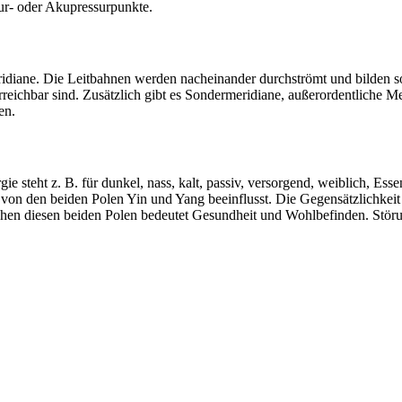
ur- oder Akupressurpunkte.
idiane. Die Leitbahnen werden nacheinander durchströmt und bilden so 
rreichbar sind. Zusätzlich gibt es Sondermeridiane, außerordentliche 
en.
e steht z. B. für dunkel, nass, kalt, passiv, versorgend, weiblich, Esse
 von den beiden Polen Yin und Yang beeinflusst. Die Gegensätzlichkeit 
en diesen beiden Polen bedeutet Gesundheit und Wohlbefinden. Störu