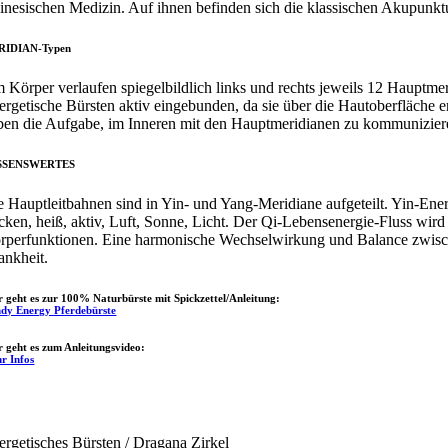
inesischen Medizin. Auf ihnen befinden sich die klassischen Akupunkt
RIDIAN-Typen
 Körper verlaufen spiegelbildlich links und rechts jeweils 12 Hauptmer
ergetische Bürsten aktiv eingebunden, da sie über die Hautoberfläche e
ben die Aufgabe, im Inneren mit den Hauptmeridianen zu kommunizier
SSENSWERTES
e Hauptleitbahnen sind in Yin- und Yang-Meridiane aufgeteilt. Yin-Energi
ocken, heiß, aktiv, Luft, Sonne, Licht. Der Qi-Lebensenergie-Fluss wird
rperfunktionen. Eine harmonische Wechselwirkung und Balance zwisch
ankheit.
r geht es zur 100% Naturbürste mit Spickzettel/Anleitung:
dy Energy Pferdebürste
r geht es zum Anleitungsvideo:
r Infos
ergetisches Bürsten / Dragana Zirkel