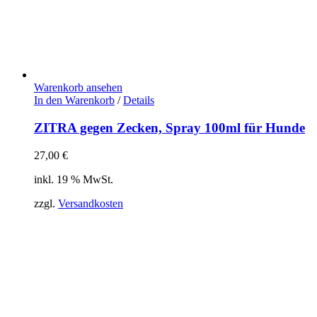
Warenkorb ansehen
In den Warenkorb
/
Details
ZITRA gegen Zecken, Spray 100ml für Hunde
27,00
€
inkl. 19 % MwSt.
zzgl.
Versandkosten
Verbandsgeprüftes Mitglied des internationalen
Therapeutenverbandes APM nach Penzel
®
und