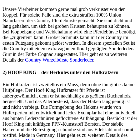
Unsere Vierbeiner kommen gerne mal grob verkrustet von der
Koppel. Für solche Fälle sind die extra straffen 100% Union
Naturfasern der Country Pferdebürste gemacht. Sie sind dicht und
lang gehalten, um sich bei groben Krusten behaupten zu können.
Bei Koppelgang und Weidehaltung wird eine Pferdebürste benötigt,
die „zugreifen“ kann. Grober Schmutz kann mit der Country im
ersten Putzgang gekonnt gelöst werden. In diesem speziellen Set ist
die Country mit einem extravaganten floral geprägten Sonderleder-
Gurt in der Farbe Cognac ausgestattet. Hier geht es zu weiteren
Details der
Country Wurzelbürste Sonderleder
.
2) HOOF KING – der Herkules unter den Hufkratzern
Ein Hufkratzer ist zweifellos ein Muss, denn ohne ihn gibt es keine
Hufpflege. Der Hoof-King Hufkratzer für Pferde ist
außergewöhnlich, denn er ist nachhaltig aus geöltem Buchenholz
hergestellt. Und das Allerbeste ist, dass der Haken lang genug ist
und nicht verbiegt. Die Formgebung des Hakens wurde von
Hufexperten mit entwickelt und jedes Exemplar hat eine individuell
aus bunten Lederschnüren geflochtene Aufhängung. Bestückt ist der
Hoof King mit kräftigen PPN-Kunststoff Borsten. Der stabile
Haken und die Befestigungsschraube sind aus Edelstahl und somit
rostfrei. Made in Germany. Hier geht es zu weiteren Details des