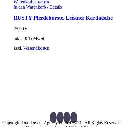
Warenkorb ansehen
In den Warenkorb
/
Details
RUSTY Pferdebürste, Leistner Kardätsche
25,90
€
inkl. 19 % MwSt.
zzgl.
Versandkosten
Verbandsgeprüftes Mitglied des internationalen
Therapeutenverbandes APM nach Penzel
®
und
energetische Medizin e. V., Akupunktur Therapeutin mit
Spezialisierung auf Pferd, Verbandsgeprüfte
Tierheilpraktikerin des Verbandes freier
Tierheilpraktiker e. V.
Zertifizierte AOE-Therapeutin nach Dr. C. Torp
Copyright Don Dexter Agency GmbH 2021 | All Rights Reserved