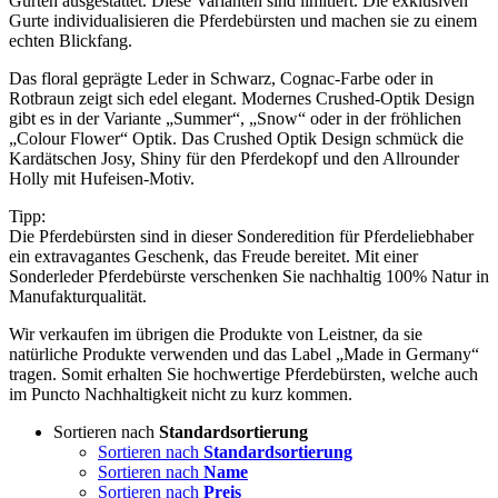
Gurten ausgestattet. Diese Varianten sind limitiert. Die exklusiven
Gurte individualisieren die Pferdebürsten und machen sie zu einem
echten Blickfang.
Das floral geprägte Leder in Schwarz, Cognac-Farbe oder in
Rotbraun zeigt sich edel elegant. Modernes Crushed-Optik Design
gibt es in der Variante „Summer“, „Snow“ oder in der fröhlichen
„Colour Flower“ Optik. Das Crushed Optik Design schmück die
Kardätschen Josy, Shiny für den Pferdekopf und den Allrounder
Holly mit Hufeisen-Motiv.
Tipp:
Die Pferdebürsten sind in dieser Sonderedition für Pferdeliebhaber
ein extravagantes Geschenk, das Freude bereitet. Mit einer
Sonderleder Pferdebürste verschenken Sie nachhaltig 100% Natur in
Manufakturqualität.
Wir verkaufen im übrigen die Produkte von Leistner, da sie
natürliche Produkte verwenden und das Label „Made in Germany“
tragen. Somit erhalten Sie hochwertige Pferdebürsten, welche auch
im Puncto Nachhaltigkeit nicht zu kurz kommen.
Sortieren nach
Standardsortierung
Sortieren nach
Standardsortierung
Sortieren nach
Name
Sortieren nach
Preis