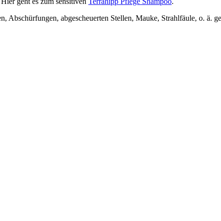
Hier geht es zum sensitiven
Terrahipp Pflege Shampoo
.
, Abschürfungen, abgescheuerten Stellen, Mauke, Strahlfäule, o. ä. g