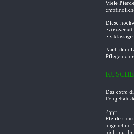
Viele Pferd
empfindlich
Diese hochw
extra-sensi
erstklassige
Nach dem En
Pflegemome
KUSCHE
Das extra d
Fettgehalt 
Tipp:
Pferde spüre
angenehm. N
nicht nur be