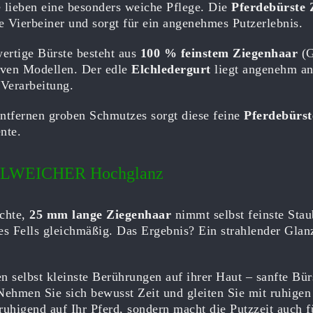
e lieben eine besonders weiche Pflege. Die
Pferdebürste 
e Vierbeiner und sorgt für ein angenehmes Putzerlebnis.
ertige Bürste besteht aus
100 % feinstem Ziegenhaar
(G
tiven Modellen. Der edle
Elchledergurt
liegt angenehm an 
 Verarbeitung.
tfernen groben Schmutzes sorgt diese feine
Pferdebürst
nte.
LWEICHER Hochglanz
ichte,
25 mm lange Ziegenhaar
nimmt selbst feinste Staub
des Fells gleichmäßig. Das Ergebnis? Ein strahlender Gla
n selbst kleinste Berührungen auf ihrer Haut – sanfte Bür
ehmen Sie sich bewusst Zeit und gleiten Sie mit ruhigen
ruhigend auf Ihr Pferd, sondern macht die Putzzeit auch f