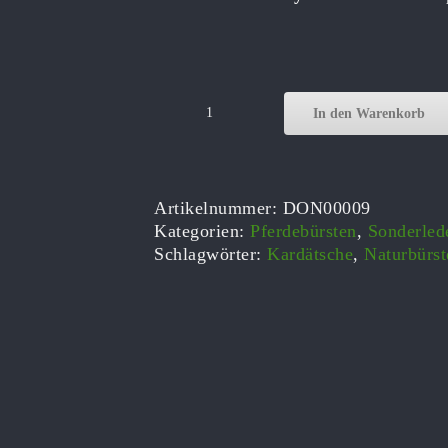
In den Warenkorb
ZIEGENHAAR
EXKLUSIV
Pferdebürste,
Leistner
Artikelnummer:
DON00009
Kardätsche
Kategorien:
Pferdebürsten
,
Sonderled
Menge
Schlagwörter:
Kardätsche
,
Naturbürst