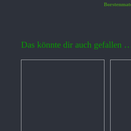
Borstenmate
Das könnte dir auch gefallen 
ETAILS
IN DEN WARENKORB
/
DETAILS
IN