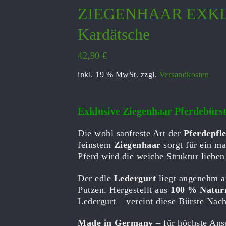
ZIEGENHAAR EXKLUSI
Kardätsche
42,90
€
inkl. 19 % MwSt.
zzgl.
Versandkosten
Exklusive Ziegenhaar Pferdebürste
Die wohl sanfteste Art der
Pferdepfl
feinstem
Ziegenhaar
sorgt für ein ma
Pferd wird die weiche Struktur lieben
Der edle
Ledergurt
liegt angenehm an
Putzen. Hergestellt aus
100 % Naturm
Ledergurt – vereint diese Bürste Nach
Made in Germany
– für höchste Ans