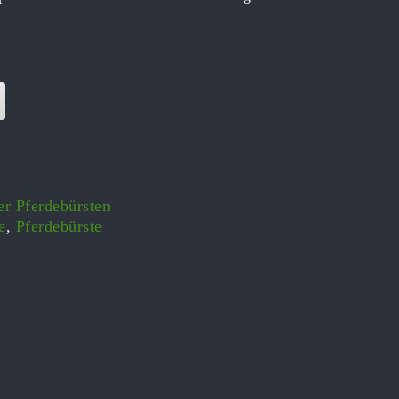
er Pferdebürsten
e
,
Pferdebürste