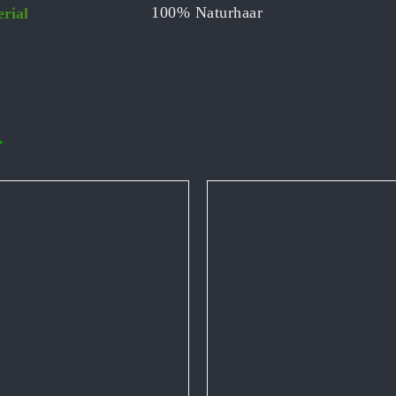
100% Naturhaar
rial
…
IN DEN WARENKORB
/
 DEN WARENKORB
/
DETAILS