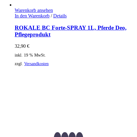
Warenkorb ansehen
In den Warenkorb
/
Details
ROKALE BC Forte-SPRAY 1L, Pferde Deo,
Pflegeprodukt
32,90
€
inkl. 19 % MwSt.
zzgl.
Versandkosten
Verbandsgeprüftes Mitglied des internationalen
Therapeutenverbandes APM nach Penzel
®
und
energetische Medizin e. V., Akupunktur Therapeutin mit
Spezialisierung auf Pferd, Verbandsgeprüfte
Tierheilpraktikerin des Verbandes freier
Tierheilpraktiker e. V.
Zertifizierte AOE-Therapeutin nach Dr. C. Torp