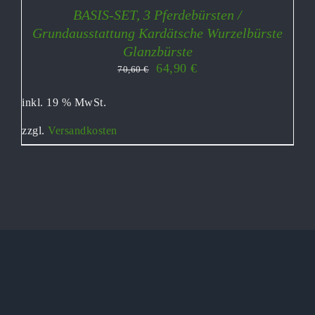
BASIS-SET, 3 Pferdebürsten /
Grundausstattung Kardätsche Wurzelbürste
Glanzbürste
Ursprünglicher
Aktueller
64,90
€
70,60
€
Preis
Preis
war:
ist:
inkl. 19 % MwSt.
70,60 €
64,90 €.
zzgl.
Versandkosten