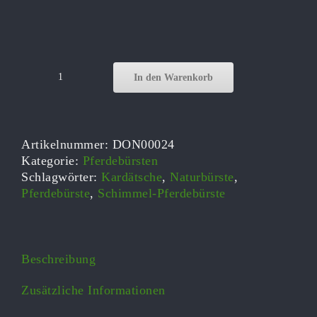
In den Warenkorb
SCHIMMELBÜRSTE
Pferdebürste,
Leistner
Kardätsche
Artikelnummer:
DON00024
Menge
Kategorie:
Pferdebürsten
Schlagwörter:
Kardätsche
,
Naturbürste
,
Pferdebürste
,
Schimmel-Pferdebürste
Beschreibung
Zusätzliche Informationen