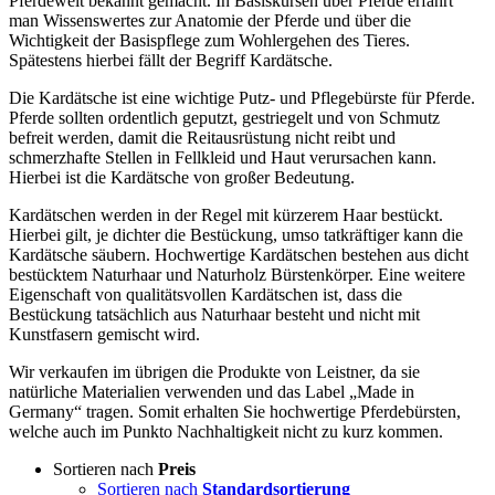
Pferdewelt bekannt gemacht. In Basiskursen über Pferde erfährt
man Wissenswertes zur Anatomie der Pferde und über die
Wichtigkeit der Basispflege zum Wohlergehen des Tieres.
Spätestens hierbei fällt der Begriff Kardätsche.
Die Kardätsche ist eine wichtige Putz- und Pflegebürste für Pferde.
Pferde sollten ordentlich geputzt, gestriegelt und von Schmutz
befreit werden, damit die Reitausrüstung nicht reibt und
schmerzhafte Stellen in Fellkleid und Haut verursachen kann.
Hierbei ist die Kardätsche von großer Bedeutung.
Kardätschen werden in der Regel mit kürzerem Haar bestückt.
Hierbei gilt, je dichter die Bestückung, umso tatkräftiger kann die
Kardätsche säubern. Hochwertige Kardätschen bestehen aus dicht
bestücktem Naturhaar und Naturholz Bürstenkörper. Eine weitere
Eigenschaft von qualitätsvollen Kardätschen ist, dass die
Bestückung tatsächlich aus Naturhaar besteht und nicht mit
Kunstfasern gemischt wird.
Wir verkaufen im übrigen die Produkte von Leistner, da sie
natürliche Materialien verwenden und das Label „Made in
Germany“ tragen. Somit erhalten Sie hochwertige Pferdebürsten,
welche auch im Punkto Nachhaltigkeit nicht zu kurz kommen.
Sortieren nach
Preis
Sortieren nach
Standardsortierung